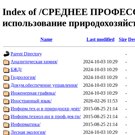
Index of /СРЕДНЕЕ ПРОФЕ
использование природохозяйс
Name
Last modified
Size
Des
Parent Directory
-
Аналитическая химия/
2024-10-03 10:29
-
БЖД/
2024-10-03 10:29
-
Гидрология/
2024-10-03 10:29
-
Докум.обеспечение управления/
2024-10-03 10:29
-
Инженерная графика/
2024-10-03 10:29
-
Иностранный язык/
2026-02-26 11:53
-
Информ.тех-и в природоохр деят/
2015-08-25 21:14
-
Информ.технол-ии в проф.дея-ти/
2015-08-25 21:14
-
Информатика/
2015-08-25 21:14
-
Лесная экология/
2024-10-03 10:29
-