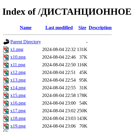
Index of /ДИСТАНЦИОННОЕ 
Name
Last modified
Size
Description
Parent Directory
-
х1.png
2024-08-04 22:32
131K
х10.png
2024-08-04 22:46
37K
х11.png
2024-08-04 22:50
116K
х12.png
2024-08-04 22:51
45K
х13.png
2024-08-04 22:54
95K
х14.png
2024-08-04 22:55
31K
х15.png
2024-08-04 22:58
178K
х16.png
2024-08-04 23:00
54K
х17.png
2024-08-04 23:02
250K
х18.png
2024-08-04 23:03
143K
х19.png
2024-08-04 23:06
70K