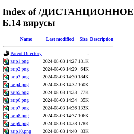
Index of /ДИСТАНЦИОННОЕ 
Б.14 вирусы
Name
Last modified
Size
Description
Parent Directory
-
вир1.png
2024-08-03 14:27
181K
вир2.png
2024-08-03 14:29
64K
вир3.png
2024-08-03 14:30
184K
вир4.png
2024-08-03 14:32
160K
вир5.png
2024-08-03 14:33
77K
вир6.png
2024-08-03 14:34
35K
вир7.png
2024-08-03 14:36
133K
вир8.png
2024-08-03 14:37
106K
вир9.png
2024-08-03 14:38
178K
вир10.png
2024-08-03 14:40
83K